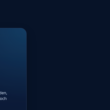
den,
noch