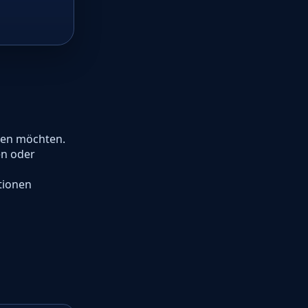
gen möchten.
en oder
tionen