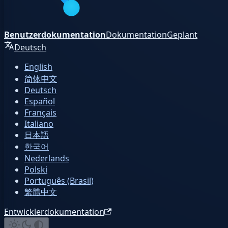
Benutzerdokumentation
Dokumentation
Geplant
Deutsch
English
简体中文
Deutsch
Español
Français
Italiano
日本語
한국어
Nederlands
Polski
Português (Brasil)
繁體中文
Entwicklerdokumentation