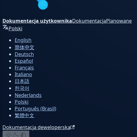
Dokumentacja użytkownika
Dokumentacja
Planowane
Polski
English
简体中文
Deutsch
Español
Français
Italiano
日本語
한국어
Nederlands
Polski
Português (Brasil)
繁體中文
Dokumentacja deweloperska