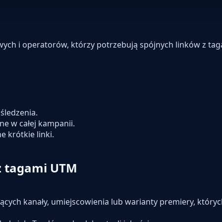
owych i operatorów, którzy potrzebują spójnych linków z t
śledzenia.
e w całej kampanii.
 krótkie linki.
 z tagami UTM
cych kanały, umiejscowienia lub warianty premiery, który