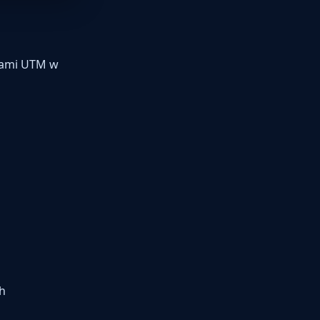
agami UTM w
ch