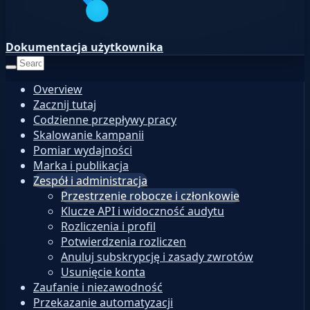
Dokumentacja użytkownika
Overview
Zacznij tutaj
Codzienne przepływy pracy
Skalowanie kampanii
Pomiar wydajności
Marka i publikacja
Zespół i administracja
Przestrzenie robocze i członkowie
Klucze API i widoczność audytu
Rozliczenia i profil
Potwierdzenia rozliczen
Anuluj subskrypcję i zasady zwrotów
Usunięcie konta
Zaufanie i niezawodność
Przekazanie automatyzacji