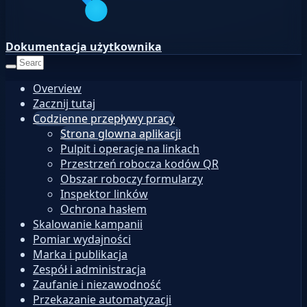
Dokumentacja użytkownika
Overview
Zacznij tutaj
Codzienne przepływy pracy
Strona glowna aplikacji
Pulpit i operacje na linkach
Przestrzeń robocza kodów QR
Obszar roboczy formularzy
Inspektor linków
Ochrona hasłem
Skalowanie kampanii
Pomiar wydajności
Marka i publikacja
Zespół i administracja
Zaufanie i niezawodność
Przekazanie automatyzacji