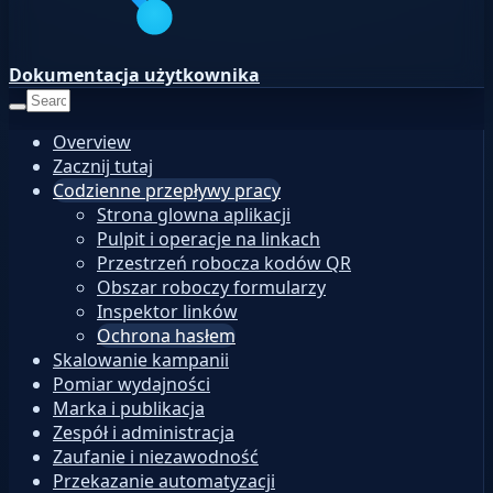
Dokumentacja użytkownika
Overview
Zacznij tutaj
Codzienne przepływy pracy
Strona glowna aplikacji
Pulpit i operacje na linkach
Przestrzeń robocza kodów QR
Obszar roboczy formularzy
Inspektor linków
Ochrona hasłem
Skalowanie kampanii
Pomiar wydajności
Marka i publikacja
Zespół i administracja
Zaufanie i niezawodność
Przekazanie automatyzacji