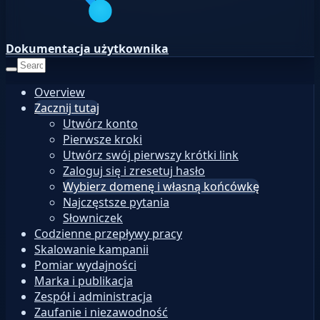
Dokumentacja użytkownika
Overview
Zacznij tutaj
Utwórz konto
Pierwsze kroki
Utwórz swój pierwszy krótki link
Zaloguj się i zresetuj hasło
Wybierz domenę i własną końcówkę
Najczęstsze pytania
Słowniczek
Codzienne przepływy pracy
Skalowanie kampanii
Pomiar wydajności
Marka i publikacja
Zespół i administracja
Zaufanie i niezawodność