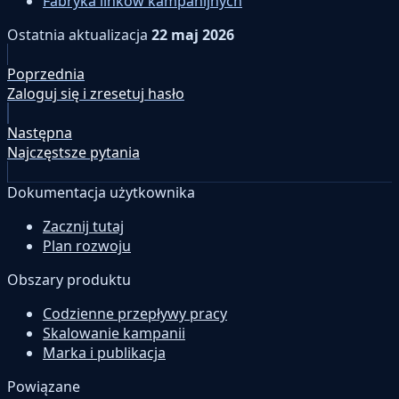
Fabryka linków kampanijnych
Ostatnia aktualizacja
22 maj 2026
Poprzednia
Zaloguj się i zresetuj hasło
Następna
Najczęstsze pytania
Dokumentacja użytkownika
Zacznij tutaj
Plan rozwoju
Obszary produktu
Codzienne przepływy pracy
Skalowanie kampanii
Marka i publikacja
Powiązane