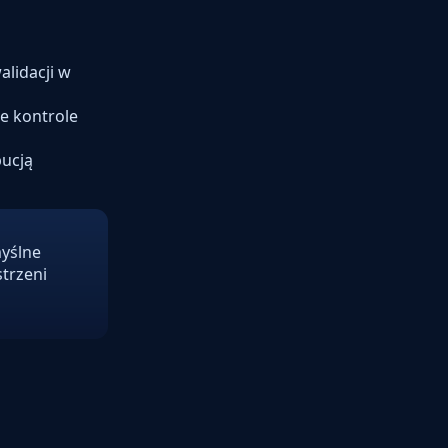
alidacji w
je kontrole
bucją
yślne
strzeni