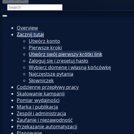
Overview
Zacznij tutaj
Utwórz konto
Pierwsze kroki
Utwórz swój pierwszy krótki link
Zaloguj się i zresetuj hasło
Wybierz domenę i własną końcówkę
Najczęstsze pytania
Słowniczek
Codzienne przepływy pracy
Skalowanie kampanii
Pomiar wydajności
Marka i publikacja
Zespół i administracja
Zaufanie i niezawodność
Przekazanie automatyzacji
Planowane