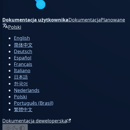
Dokumentacja użytkownika
Dokumentacja
Planowane
Polski
English
简体中文
Deutsch
Español
Français
Italiano
日本語
한국어
Nederlands
Polski
Português (Brasil)
繁體中文
Dokumentacja deweloperska