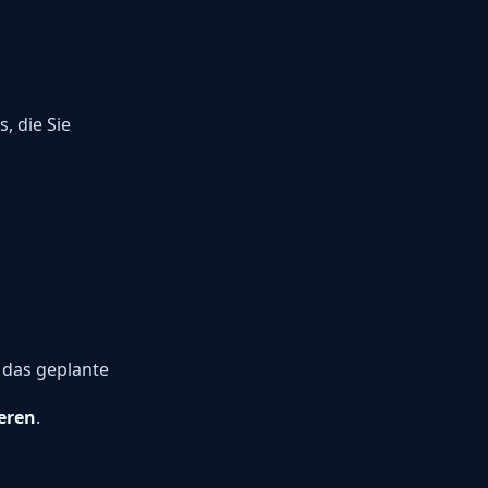
, die Sie
t das geplante
eren
.