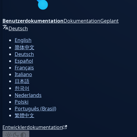
Benutzerdokumentation
Dokumentation
Geplant
Deutsch
English
简体中文
Deutsch
Español
Français
Italiano
日本語
한국어
Nederlands
Polski
Português (Brasil)
繁體中文
Entwicklerdokumentation